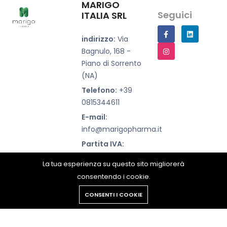
MARIGO
Seguici
ITALIA SRL
indirizzo:
Via
Bagnulo, 168 -
Piano di Sorrento
(NA)
Telefono:
+39
0815344611
E-mail:
info@marigopharma.it
Partita IVA:
07500660639
La tua esperienza su questo sito migliorerà
consentendo i cookie.
Copyright © 2023 Marigopharma all rights reserved.
CONSENTI I COOKIE
Politica Sui Cookie E Sulla Privacy
Tutti i diritti riservati.