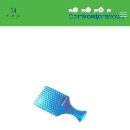
0
0
0