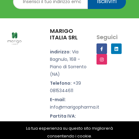
ISCRIVITI
MARIGO
Seguici
ITALIA SRL
indirizzo:
Via
Bagnulo, 168 -
Piano di Sorrento
(NA)
Telefono:
+39
0815344611
E-mail:
info@marigopharma.it
Partita IVA:
07500660639
La tua esperienza su questo sito migliorerà
consentendo i cookie.